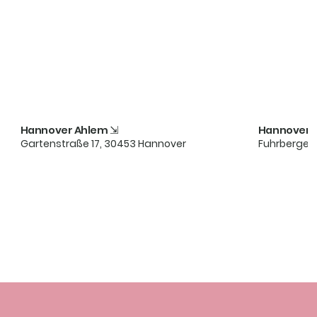
Hannover Ahlem ⇲
Hannover K
Gartenstraße 17, 30453 Hannover
Fuhrberger 